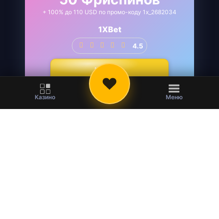
+ 100% до 110 USD по промо-коду 1x_2682034
1XBet
4.5
Играть
Казино
Меню