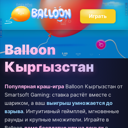
Играть
Balloon
Кыргызстан
Популярная краш-игра
Balloon Кыргызстан от
Smartsoft Gaming: ставка растёт вместе с
шариком, а ваш
выигрыш умножается до
взрыва
. Интуитивный геймплей, мгновенные
раунды и крупные множители. Играйте в
Balloon
демо бесплатно или на деньги
в